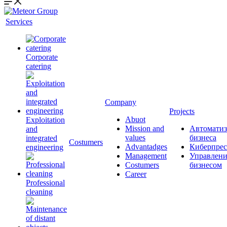
Services
Corporate
catering
Company
Projects
Abuot
Exploitation
Mission and
Автоматиз
and
values
бизнеса
integrated
Сostumers
Advantadges
Киберпрес
engineering
Management
Управлени
Costumers
бизнесом
Career
Professional
cleaning