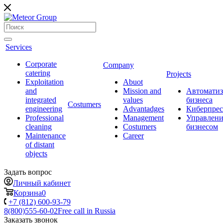
Services
Corporate
Company
catering
Projects
Exploitation
Abuot
and
Mission and
Автоматиз
integrated
values
бизнеса
Сostumers
engineering
Advantadges
Киберпрес
Professional
Management
Управлени
cleaning
Costumers
бизнесом
Maintenance
Career
of distant
objects
Задать вопрос
Личный кабинет
Корзина
0
+7 (812) 600-93-79
8(800)555-60-02
Free call in Russia
Заказать звонок