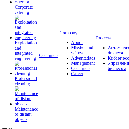
Corporate
catering
Company
Projects
Abuot
Exploitation
Mission and
Автоматиз
and
values
бизнеса
integrated
Сostumers
Advantadges
Киберпрес
engineering
Management
Управлени
Costumers
бизнесом
Career
Professional
cleaning
Maintenance
of distant
objects